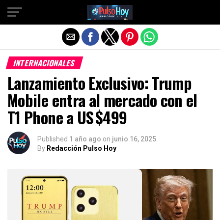
Salir de la versión móvil
INTERNACIONALES
Lanzamiento Exclusivo: Trump
Mobile entra al mercado con el
T1 Phone a US $499
Published
1 año ago
on
junio 16, 2025
By
Redacción Pulso Hoy