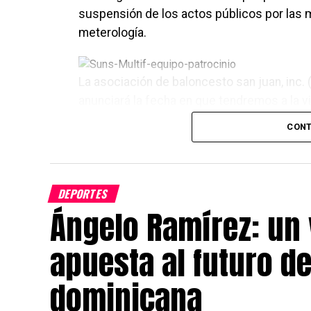
suspensión de los actos públicos por las 
meterología.
La asociación de baloncesto san juan, inc. 
anunciará la fecha en que tendremos a la 
CONT
DEPORTES
Ángelo Ramírez: un 
apuesta al futuro de
dominicana