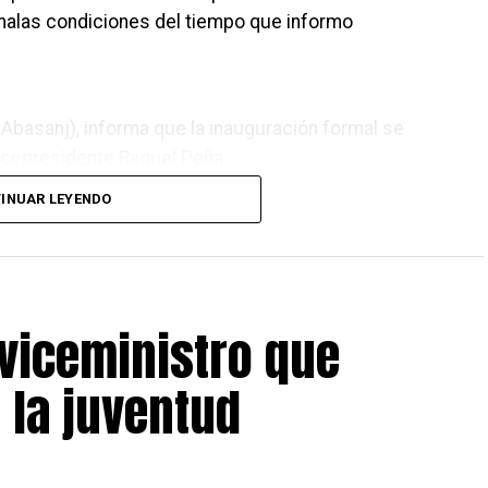
malas condiciones del tiempo que informo
(Abasanj), informa que la inauguración formal se
vicepresidente Raquel Peña.
INUAR LEYENDO
viceministro que
 la juventud