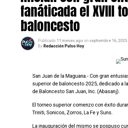
fanáticada el XVIII 
baloncesto
Publicado
11 meses ago
on
septiembre 16, 2025
By
Redacción Pulso Hoy
San Juan de la Maguana.- Con gran entusias
superior de baloncesto 2025, dedicado a la
de Baloncesto San Juan, Inc. (Abasanj).
El torneo superior comenzo con éxito duran
Triniti, Sonicos, Zorros, La Fe y Suns.
La inauguración del mismo se pospuso cum