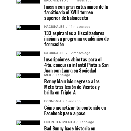
BALONCESTO
11 meses ago
Inician con gran entusiamos de la
fanáticada el XVIII torneo
superior de baloncesto
NACIONALES
11 meses ago
133 aspirantes a fiscalizadores
inician su programa académico de
formación
NACIONALES
12 meses ago
Inscripciones abiertas para el
4to. concurso infantil Pinta a San
Juan con Laura en Sociedad
MLB
1 año ago
Ronny Mauricio regresa a los
Mets tras lesión de Vientos y
brilla en Triple-A
ECONOMIA
1 año ago
Cómo monetizar tu contenido en
Facebook paso a paso
ENTRETENIMIENTO
1 año ago
Bad Bunny hace historia en