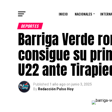
INICIO
NACIONALES
INTERN
DEPORTES
Barriga Verde r
consigue su prim
U22 ante Tirapie
Published
1 año ago
on
junio 3, 2025
By
Redacción Pulso Hoy