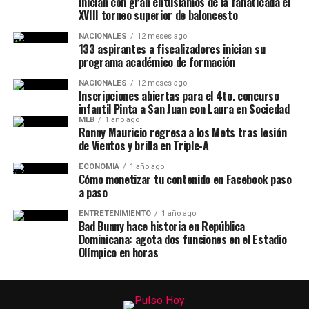
Inician con gran entusiamos de la fanáticada el
XVIII torneo superior de baloncesto
NACIONALES
12 meses ago
133 aspirantes a fiscalizadores inician su
programa académico de formación
NACIONALES
12 meses ago
Inscripciones abiertas para el 4to. concurso
infantil Pinta a San Juan con Laura en Sociedad
MLB
1 año ago
Ronny Mauricio regresa a los Mets tras lesión
de Vientos y brilla en Triple-A
ECONOMIA
1 año ago
Cómo monetizar tu contenido en Facebook paso
a paso
ENTRETENIMIENTO
1 año ago
Bad Bunny hace historia en República
Dominicana: agota dos funciones en el Estadio
Olímpico en horas